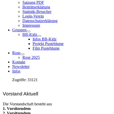
Satzung PDF
Beitrittserklärung
Statistik-Besucher
Login-Verein
Datenschutzerklärung
Impressum
Gruppen
BB-Kidz
Infos BB-Kidz
Projekt Pusteblume
Film Pusteblume
Rose
Rose 2025
Kontakt
Newsletter
Infos
Zugriffe: 33121
Vorstand Aktuell
Die Vorstandschaft besteht aus
1. Vorsitzendem
2. Vorsitzendem