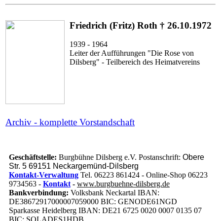
Friedrich (Fritz) Roth † 26.10.1972
1939 - 1964
Leiter der Aufführungen "Die Rose von
Dilsberg" - Teilbereich des Heimatvereins
Archiv - komplette Vorstandschaft
Geschäftstelle:
Burgbühne Dilsberg e.V. Postanschrift:
Obere
Str. 5 69151 Neckargemünd-Dilsberg
Kontakt-Verwaltung
Tel. 06223 861424 - Online-Shop 06223
9734563 -
Kontakt
-
www.burgbuehne-dilsberg.de
Bankverbindung:
Volksbank Neckartal IBAN:
DE38672917000007059000 BIC: GENODE61NGD
Sparkasse Heidelberg IBAN: DE21 6725 0020 0007 0135 07
BIC: SOLADES1HDB