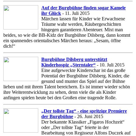
Auf der Burgbühne finden sogar Kamele
ihr Glück
- 11. Juli 2015
Märchen lassen für Kinder wie Erwachsene
Träume wahr werden, Räubergeschichten
hingegen garantieren Abenteuer. Mixt man
beides, so wie die BB-Kidz der Burgbühne Dilsberg, dann kommt
ein spannendes orientalisches Märchen heraus: „Sesam, öffne
dich!“
Burgbühne Dilsberg unterstützt
Kinderhospiz „Sterntaler“
- 10. Juli 2015
Eine aufgeweckte Kinderschar ist das große
Potential der Burgbühne Dilsberg. Kinder, die
gesund und munter das Spiel auf der Bühne
lieben und mit ihrem Talent bereichern. Es ist immer wieder schön
ihre Weiterentwicklung zu sehen, denn viele die als Kinder
anfingen spielen heute bei den Großen eine tragende Rolle.
„Der tollste Tag“ - eine spritzige Premiere
der Burgbühne
- 26. Juni 2015
Der bekannte Klassiker „Figaros Hochzeit“
oder „Der tollste Tag“ feierte in der
Bearbeitung von Regisseur Alfons Duczek auf