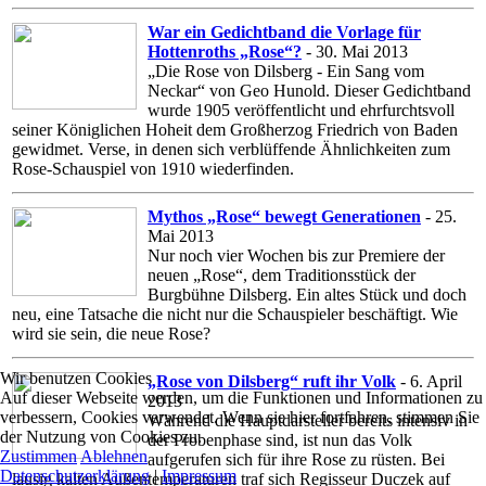
War ein Gedichtband die Vorlage für
Hottenroths „Rose“?
- 30. Mai 2013
„Die Rose von Dilsberg - Ein Sang vom
Neckar“ von Geo Hunold. Dieser Gedichtband
wurde 1905 veröffentlicht und ehrfurchtsvoll
seiner Königlichen Hoheit dem Großherzog Friedrich von Baden
gewidmet. Verse, in denen sich verblüffende Ähnlichkeiten zum
Rose-Schauspiel von 1910 wiederfinden.
Mythos „Rose“ bewegt Generationen
- 25.
Mai 2013
Nur noch vier Wochen bis zur Premiere der
neuen „Rose“, dem Traditionsstück der
Burgbühne Dilsberg. Ein altes Stück und doch
neu, eine Tatsache die nicht nur die Schauspieler beschäftigt. Wie
wird sie sein, die neue Rose?
Wir benutzen Cookies
„Rose von Dilsberg“ ruft ihr Volk
- 6. April
Auf dieser Webseite werden, um die Funktionen und Informationen zu
2013
verbessern, Cookies verwendet. Wenn sie hier fortfahren, stimmen Sie
Während die Hauptdarsteller bereits intensiv in
der Nutzung von Cookies zu.
der Probenphase sind, ist nun das Volk
Zustimmen
Ablehnen
aufgerufen sich für ihre Rose zu rüsten. Bei
Datenschutzerklärung
|
Impressum
lausig kalten Außentemperaturen traf sich Regisseur Duczek auf