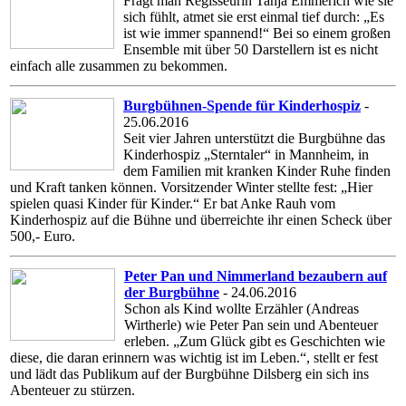
Fragt man Regisseurin Tanja Emmerich wie sie
sich fühlt, atmet sie erst einmal tief durch: „Es
ist wie immer spannend!“ Bei so einem großen
Ensemble mit über 50 Darstellern ist es nicht
einfach alle zusammen zu bekommen.
Burgbühnen-Spende für Kinderhospiz
-
25.06.2016
Seit vier Jahren unterstützt die Burgbühne das
Kinderhospiz „Sterntaler“ in Mannheim, in
dem Familien mit kranken Kinder Ruhe finden
und Kraft tanken können. Vorsitzender Winter stellte fest: „Hier
spielen quasi Kinder für Kinder.“ Er bat Anke Rauh vom
Kinderhospiz auf die Bühne und überreichte ihr einen Scheck über
500,- Euro.
Peter Pan und Nimmerland bezaubern auf
der Burgbühne
- 24.06.2016
Schon als Kind wollte Erzähler (Andreas
Wirtherle) wie Peter Pan sein und Abenteuer
erleben. „Zum Glück gibt es Geschichten wie
diese, die daran erinnern was wichtig ist im Leben.“, stellt er fest
und lädt das Publikum auf der Burgbühne Dilsberg ein sich ins
Abenteuer zu stürzen.