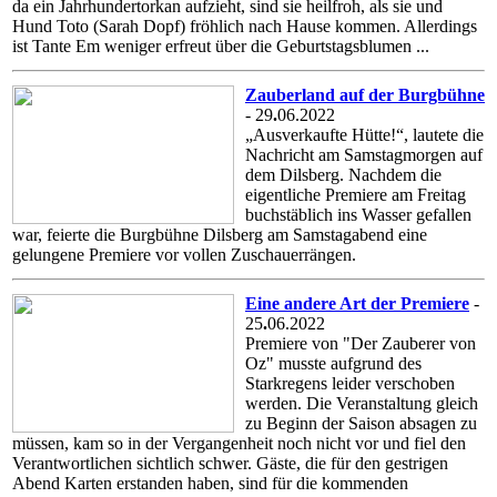
da ein Jahrhundertorkan aufzieht, sind sie heilfroh, als sie und
Hund Toto (Sarah Dopf) fröhlich nach Hause kommen. Allerdings
ist Tante Em weniger erfreut über die Geburtstagsblumen ...
Zauberland auf der Burgbühne
- 29
.
06.2022
„Ausverkaufte Hütte!“, lautete die
Nachricht am Samstagmorgen auf
dem Dilsberg. Nachdem die
eigentliche Premiere am Freitag
buchstäblich ins Wasser gefallen
war, feierte die Burgbühne Dilsberg am Samstagabend eine
gelungene Premiere vor vollen Zuschauerrängen.
Eine andere Art der Premiere
-
25
.
06.2022
Premiere von "Der Zauberer von
Oz" musste aufgrund des
Starkregens leider verschoben
werden. Die Veranstaltung gleich
zu Beginn der Saison absagen zu
müssen, kam so in der Vergangenheit noch nicht vor und fiel den
Verantwortlichen sichtlich schwer. Gäste, die für den gestrigen
Abend Karten erstanden haben, sind für die kommenden