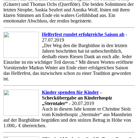
(Gitarre) und Thomas Ochs (Querflöte). Die beiden Solistinnen der
letzten Strophe, Saskia Seufert und Annika Wolf, lösten mit ihren
klaren Stimmen am Ende ein wahres Gefühlsbad aus. Ein
emotionaler Abschluss, der restlos begeisterte.
Helferfest rundet erfolgreiche Saison ab
-
27.07.2019
„Der Weg den die Burgbühne in den letzten
Jahren beschritten hat ist unbeschreiblich,
deshalb einen Riesen Dank an euch alle. Jeder
Einzelne ist ein wichtiger Teil davon.“ Mit diesen Worten eröffnete
Vorsitzender Markus Winter am Ende einer erfolgreichen Saison
das Helferfest, das inzwischen schon zu einer Tradition geworden
ist.
Kinder spenden für Kinder
-
Scheckübergabe an Kinderhospiz
„Sterntaler“
- 20.07.2019
Auch in diesem Jahr konnte er Christine Stolz
vom Kinderhospiz „Sterntaler“ aus Mannheim
auf der Burgbühne begrüßen und den stolzen Betrag in Höhe von
1.000,- € überreichen.