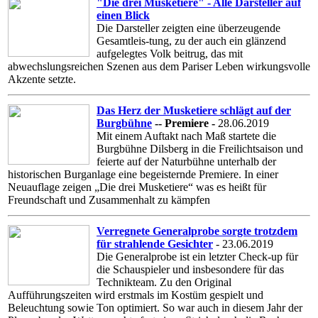
"Die drei Musketiere" - Alle Darsteller auf
einen Blick
Die Darsteller zeigten eine überzeugende
Gesamtleis-tung, zu der auch ein glänzend
aufgelegtes Volk beitrug, das mit
abwechslungsreichen Szenen aus dem Pariser Leben wirkungsvolle
Akzente setzte.
Das Herz der Musketiere schlägt auf der
Burgbühne
-- Premiere
-
28.06.2019
Mit einem Auftakt nach Maß startete die
Burgbühne Dilsberg in die Freilichtsaison und
feierte auf der Naturbühne unterhalb der
historischen Burganlage eine begeisternde Premiere. In einer
Neuauflage zeigen „Die drei Musketiere“ was es heißt für
Freundschaft und Zusammenhalt zu kämpfen
Verregnete Generalprobe sorgte trotzdem
für strahlende Gesichter
- 23.06.2019
Die Generalprobe ist ein letzter Check-up für
die Schauspieler und insbesondere für das
Technikteam. Zu den Original
Aufführungszeiten wird erstmals im Kostüm gespielt und
Beleuchtung sowie Ton optimiert. So war auch in diesem Jahr der