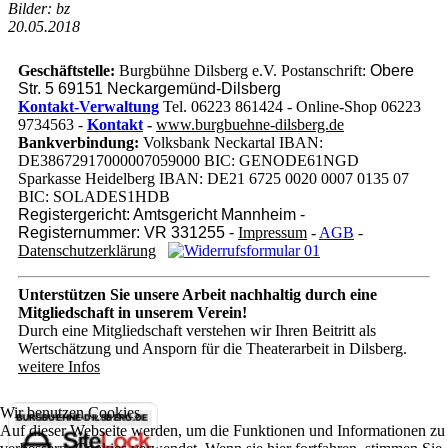
Bilder: bz
20.05.2018
Geschäftstelle:
Burgbühne Dilsberg e.V. Postanschrift:
Obere
Str. 5 69151 Neckargemünd-Dilsberg
Kontakt-Verwaltung
Tel. 06223 861424 - Online-Shop 06223
9734563 -
Kontakt
-
www.burgbuehne-dilsberg.de
Bankverbindung:
Volksbank Neckartal IBAN:
DE38672917000007059000 BIC: GENODE61NGD
Sparkasse Heidelberg IBAN: DE21 6725 0020 0007 0135 07
BIC: SOLADES1HDB
Registergericht: Amtsgericht Mannheim -
Registernummer: VR 331255 -
Impressum
-
AGB
-
Datenschutzerklärung
Unterstützen Sie unsere Arbeit nachhaltig
durch eine
Mitgliedschaft in unserem Verein!
Durch eine Mitgliedschaft verstehen wir Ihren Beitritt als
Wertschätzung und Ansporn für die Theaterarbeit in Dilsberg.
weitere Infos
Wir benutzen Cookies
Auf dieser Webseite werden, um die Funktionen und Informationen zu