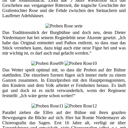
für die Johannisnacht. Zirka alle 5 Jahre wiederholt sich das
Geschehen aus vergangener Ritterzeit, die tragische Geschichte der
Grafentochter Rose und die Fehde zwischen den Steinachern und
Lauffener Adelshäuser.
Das Traditionsstück der Burgbühne und doch neu, denn Dieter
Niedermayer hat bei seinem Regiedebüt neue Akzente gesetzt. „Ich
habe das Original entmottet und Pathos entfernt, so dass man das
Stück verstehen kann, dazu trägt auch eine neue Figur bei und was
mir wichtig ist, es darf auch mal gelacht werden.“
Das Wetter spielt optimal mit, so dass die Proben auf der Bühne
stattfinden. Die einzelnen Szenen fügen sich immer mehr zu einem
Ganzen zusammen. In Einzelproben mit den Hauptprotagonisten,
den Kindern und dem Volk arbeitet er Feinheiten heraus. Es läuft
gut und doch ist es nicht verwunderlich, wenn der Regisseur
feststellt: „Ich wäre gerne schon weiter!“
Parallel ziehen die Elfen auf der Bühne mit ihren grazilen
Bewegungen die Blicke auf sich. Hier hat Romie Niedermayer als
Choreografin das Sagen. Erst 16 Jahre alt, verfügt sie über
Tanzerfahrung und entwickelt viele Choreografien selbst, u.a. mit