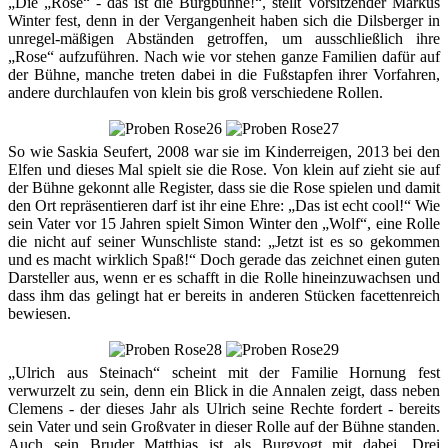
„Die „Rose“ - das ist die Burgbühne!“, stellt Vorsitzender Markus
Winter fest, denn in der Vergangenheit haben sich die Dilsberger in
unregel-mäßigen Abständen getroffen, um ausschließlich ihre
„Rose“ aufzuführen. Nach wie vor stehen ganze Familien dafür auf
der Bühne, manche treten dabei in die Fußstapfen ihrer Vorfahren,
andere durchlaufen von klein bis groß verschiedene Rollen.
So wie Saskia Seufert, 2008 war sie im Kinderreigen, 2013 bei den
Elfen und dieses Mal spielt sie die Rose. Von klein auf zieht sie auf
der Bühne gekonnt alle Register, dass sie die Rose spielen und damit
den Ort repräsentieren darf ist ihr eine Ehre: „Das ist echt cool!“ Wie
sein Vater vor 15 Jahren spielt Simon Winter den „Wolf“, eine Rolle
die nicht auf seiner Wunschliste stand: „Jetzt ist es so gekommen
und es macht wirklich Spaß!“ Doch gerade das zeichnet einen guten
Darsteller aus, wenn er es schafft in die Rolle hineinzuwachsen und
dass ihm das gelingt hat er bereits in anderen Stücken facettenreich
bewiesen.
„Ulrich aus Steinach“ scheint mit der Familie Hornung fest
verwurzelt zu sein, denn ein Blick in die Annalen zeigt, dass neben
Clemens - der dieses Jahr als Ulrich seine Rechte fordert - bereits
sein Vater und sein Großvater in dieser Rolle auf der Bühne standen.
Auch sein Bruder Matthias ist als Burgvogt mit dabei. Drei