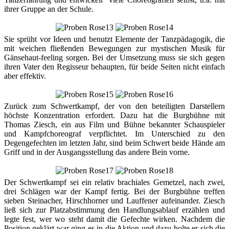
ihrer Gruppe an der Schule.
Sie sprüht vor Ideen und benutzt Elemente der Tanzpädagogik, die
mit weichen fließenden Bewegungen zur mystischen Musik für
Gänsehaut-feeling sorgen. Bei der Umsetzung muss sie sich gegen
ihren Vater den Regisseur behaupten, für beide Seiten nicht einfach
aber effektiv.
Zurück zum Schwertkampf, der von den beteiligten Darstellern
höchste Konzentration erfordert. Dazu hat die Burgbühne mit
Thomas Ziesch, ein aus Film und Bühne bekannter Schauspieler
und Kampfchoreograf verpflichtet. Im Unterschied zu den
Degengefechten im letzten Jahr, sind beim Schwert beide Hände am
Griff und in der Ausgangsstellung das andere Bein vorne.
Der Schwertkampf sei ein relativ brachiales Gemetzel, nach zwei,
drei Schlägen war der Kampf fertig. Bei der Burgbühne treffen
sieben Steinacher, Hirschhorner und Lauffener aufeinander. Ziesch
ließ sich zur Platzabstimmung den Handlungsablauf erzählen und
legte fest, wer wo steht damit die Gefechte wirken. Nachdem die
Position geklärt war ging es in die Aktion und dazu holte er sich die