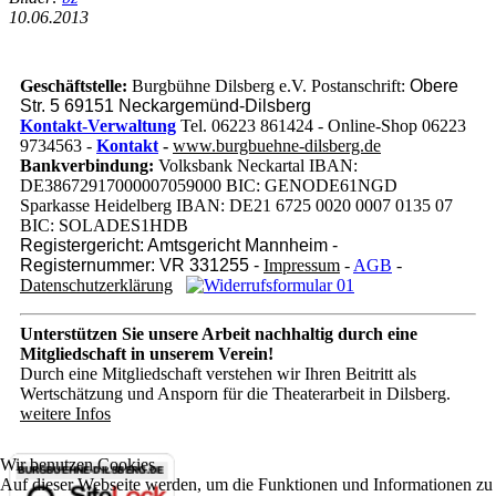
10.06.2013
Geschäftstelle:
Burgbühne Dilsberg e.V. Postanschrift:
Obere
Str. 5 69151 Neckargemünd-Dilsberg
Kontakt-Verwaltung
Tel. 06223 861424 - Online-Shop 06223
9734563 -
Kontakt
-
www.burgbuehne-dilsberg.de
Bankverbindung:
Volksbank Neckartal IBAN:
DE38672917000007059000 BIC: GENODE61NGD
Sparkasse Heidelberg IBAN: DE21 6725 0020 0007 0135 07
BIC: SOLADES1HDB
Registergericht: Amtsgericht Mannheim -
Registernummer: VR 331255 -
Impressum
-
AGB
-
Datenschutzerklärung
Unterstützen Sie unsere Arbeit nachhaltig
durch eine
Mitgliedschaft in unserem Verein!
Durch eine Mitgliedschaft verstehen wir Ihren Beitritt als
Wertschätzung und Ansporn für die Theaterarbeit in Dilsberg.
weitere Infos
Wir benutzen Cookies
Auf dieser Webseite werden, um die Funktionen und Informationen zu