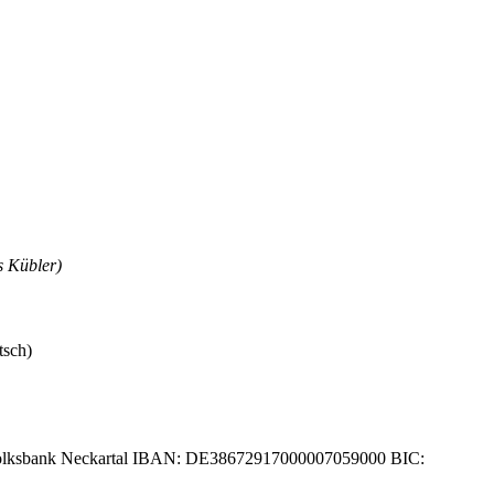
s Kübler)
tsch)
lksbank Neckartal IBAN: DE38672917000007059000 BIC: