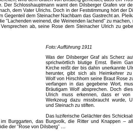
e. Der Schlosshauptmann warnt den Dilsberger Grafen vor dem
nach, dem Vater Ulrichs. Doch in der Feststimmung hört der Dil
m Gegenteil dem Steinacher Nachbarn das Gastrecht an. Pleikar
 die "Lachenden weinend, die Weinenden lachend" zu machen, n
 Versprechen ab, seine Rose dem Steinacher Ulrich zu ge
Foto: Aufführung 1911
Was der Dilsberger Graf als Scherz auff
sprichwörtlich blutige Ernst. Beim G
Kirche reißt der bis dahin unerkannte Ul
herunter, gibt sich als Heimkehrer z
Wolf von Hirschhorn seine Braut Rose zu
verfangen in das gegebene Wort, mu
Bräutigam Wolf absprechen. Doch diese
Ulrich muss erkennen, dass er von 
Werkzeug dazu missbraucht wurde, Un
und Steinach zu stiften.
Das luziferische Gelächter des Schicksa
im Burggarten, das Burgvolk, die Ritter und Knappen – a
gödie der "Rose von Dilsberg" …