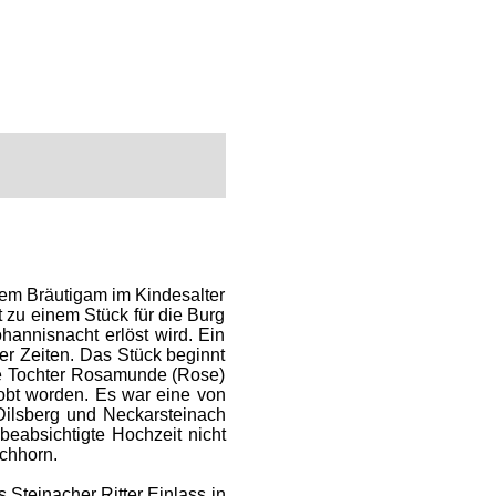
rem Bräutigam im Kindesalter
 zu einem Stück für die Burg
Johannisnacht erlöst wird. Ein
r Zeiten. Das Stück beginnt
ine Tochter Rosamunde (Rose)
lobt worden. Es war eine von
Dilsberg und Neckarsteinach
beabsichtigte Hochzeit nicht
chhorn.
 Steinacher Ritter Einlass in