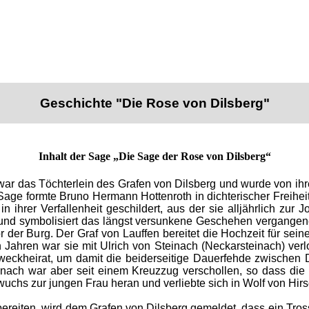
Geschichte "Die Rose von Dilsberg"
Inhalt der Sage „Die Sage der Rose von Dilsberg“
ar das Töchterlein des Grafen von Dilsberg und wurde von ih
Sage formte Bruno Hermann Hottenroth in dichterischer Freiheit
n ihrer Verfallenheit geschildert, aus der sie alljährlich zur 
 und symbolisiert das längst versunkene Geschehen vergangene
r der Burg. Der Graf von Lauffen bereitet die Hochzeit für se
hn Jahren war sie mit Ulrich von Steinach (Neckarsteinach) ver
weckheirat, um damit die beiderseitige Dauerfehde zwischen 
nach war aber seit einem Kreuzzug verschollen, so dass die 
hs zur jungen Frau heran und verliebte sich in Wolf von Hirs
bereiten, wird dem Grafen von Dilsberg gemeldet, dass ein Tross