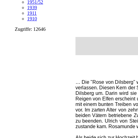
1951/52
1939
1911
1910
Zugriffe: 12646
… Die "Rose von Dilsberg" w
verlassen. Diesen Kern der 
Dilsberg um. Darin wird sie i
Reigen von Elfen erscheint
mit einem bunten Treiben vo
vor. Im zarten Alter von ze
beiden Vätern betriebene Z
zu beenden. Ulrich von Stei
zustande kam. Rosamunde wuc
Als beide sich zur Hochzeit 