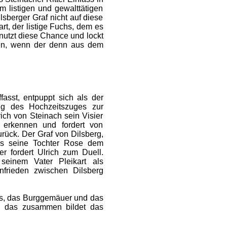
 listigen und gewalttätigen
sberger Graf nicht auf diese
t, der listige Fuchs, dem es
utzt diese Chance und lockt
ben, wenn der denn aus dem
asst, entpuppt sich als der
ang des Hochzeitszuges zur
rich von Steinach sein Visier
u erkennen und fordert von
rück. Der Graf von Dilsberg,
ss seine Tochter Rose dem
r fordert Ulrich zum Duell.
seinem Vater Pleikart als
frieden zwischen Dilsberg
ls, das Burggemäuer und das
ll das zusammen bildet das